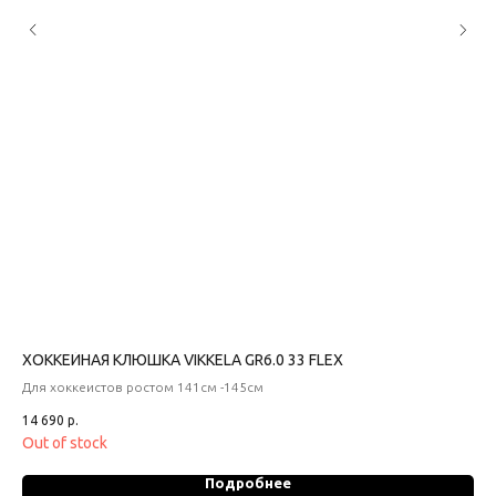
ХОККЕЙНАЯ КЛЮШКА VIKKELA GR6.0 33 FLEX
ХО
Для хоккеистов ростом 141см -145см
Дли
14 690
р.
26 
Out of stock
Подробнее