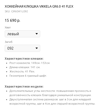
ХОККЕЙНАЯ КЛЮШКА VIKKELA GR6.0 41 FLEX
SKU:
GR6041L092
15 690
р.
Хват
Загиб
Характеристики клюшки:
Рост хоккеиста: 149см -153см
Длина клюшки: 141 см.
Жесткость: 41 Flex.
Геометрия 6 гранный шафт.
Характеристики модели:
Дополнительные углы жесткости: повышенная прочность и
долговечность клюшек благодаря уникальной конструкции.
Двухступенчатая система размеров: шаг в 3см для младшей
возрастной группы, шаг в 4см для старшей возрастной группы.