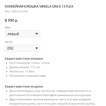
ХОККЕЙНАЯ КЛЮШКА VIKKELA GR6.0 15 FLEX
SKU:
GR6015L092
8 990
р.
Хват
Загиб
Характеристики клюшки:
Рост хоккеиста: 120см -123см
Длина клюшки: 112 см.
Жесткость: 15 Flex.
Геометрия 6 гранный шафт.
Характеристики модели:
Дополнительные углы жесткости: повышенная прочность и
долговечность клюшек благодаря уникальной конструкции.
Двухступенчатая система размеров: шаг в 3см для младшей
возрастной группы, шаг в 4см для старшей возрастной группы.