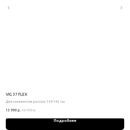
VIG 37 FLEX
VI
Для хоккеистов ростом 139-142 см
Для
13 990
р.
16 990
р.
14 
Подробнее