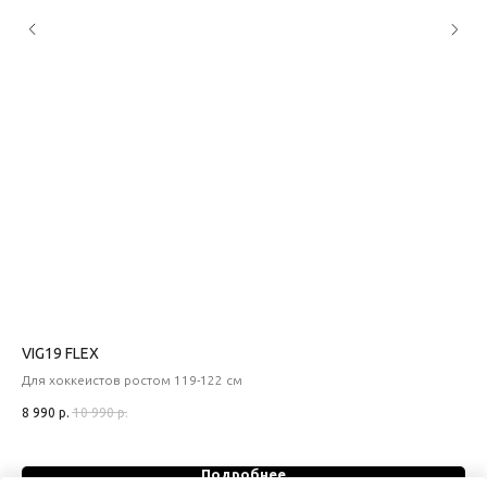
VIG19 FLEX
ХО
Для хоккеистов ростом 119-122 см
Нов
8 990
р.
10 990
р.
26 
Out
Подробнее