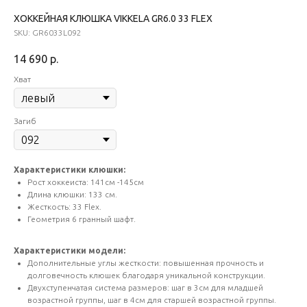
ХОККЕЙНАЯ КЛЮШКА VIKKELA GR6.0 33 FLEX
SKU:
GR6033L092
14 690
р.
Хват
Загиб
Характеристики клюшки:
Рост хоккеиста: 141см -145см
Длина клюшки: 133 см.
Жесткость: 33 Flex.
Геометрия 6 гранный шафт.
Характеристики модели:
Дополнительные углы жесткости: повышенная прочность и
долговечность клюшек благодаря уникальной конструкции.
Двухступенчатая система размеров: шаг в 3см для младшей
возрастной группы, шаг в 4см для старшей возрастной группы.